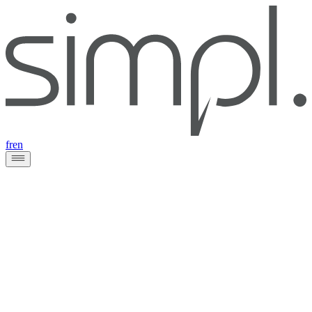
fr
en
Site web
educationsante.be
Client
Mutualité chrétienne
Année